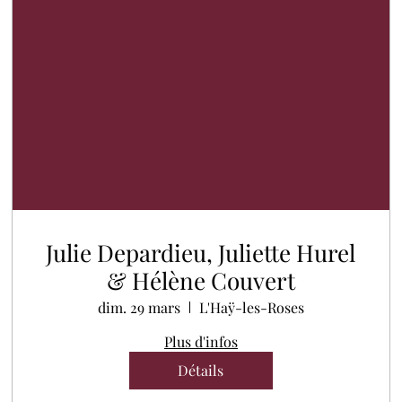
Julie Depardieu, Juliette Hurel
& Hélène Couvert
dim. 29 mars
L'Haÿ-les-Roses
Plus d'infos
Détails