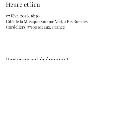
Heure et lieu
07 févr. 2026, 18:30
Cité de la Musique Simone Veil, 2 Bis Rue des
Cordeliers, 77100 Meaux, France
Partager cet événement
Contact | Hélène Paillette, directrice générale
helene.paillette@lesminutesheureuses.com
01 40 36 04 16
©Les minutes heureuses 2025